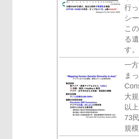
行っ
シ
こ
る
す。
一方
まっ
Co
大規
以上
73
規模