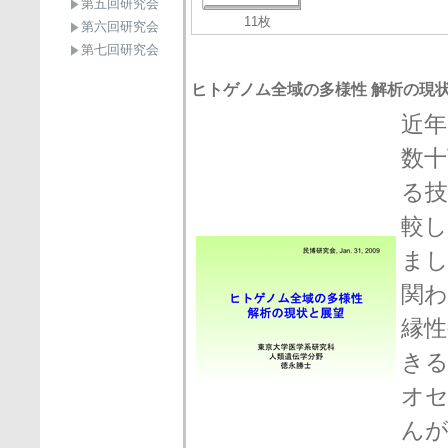
第五回研究会
11枚
第六回研究会
第七回研究会
ヒトゲノム全域の多様性 解析の現状と展
近年
数十
る技
較
ま
関わ
縁性
き
オ
ん