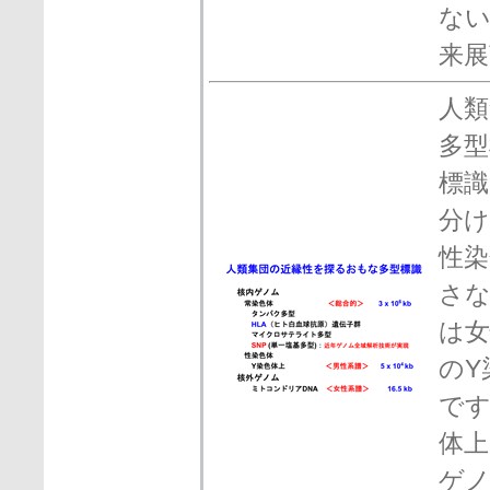
ない
来
人類
多型
標識
分
性染
さな
は女
のY
で
体上
ゲノ