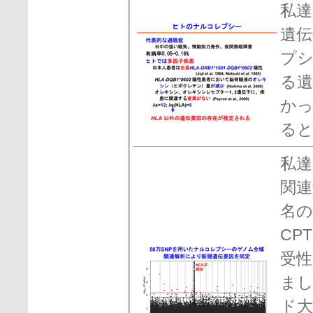
私達
遺
プシ
る
か
る
私達
関連
名の
CP
受
ま
ド