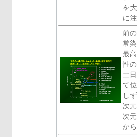
を大
に
前の
常染
最高
性
土日
て位
し
次元
次元
か