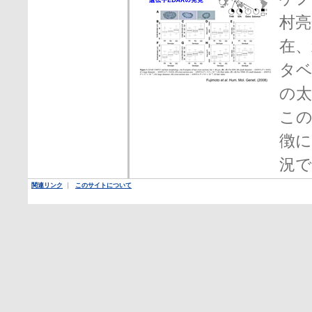
村亮
在、
タ
の太
こ
徴に
況で
関連リンク
｜
このサイトについて