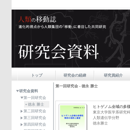
トップ
研究会の経緯
研究員紹介
第一回研究会 - 徳永 勝士
研究会資料
第一回研究会
徳永 勝士
ヒトゲノム全域の多様
第二回研究会
東京大学医学系研究
第三回研究会
人類遺伝学分野
徳永勝士
第四回研究会