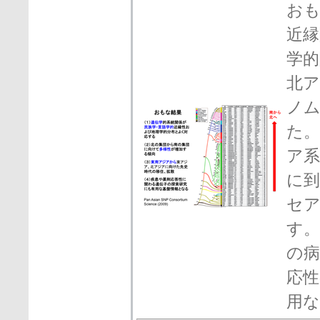
おも
近縁
学的
北
ノ
た
ア
に
セ
す。
の
応性
用な