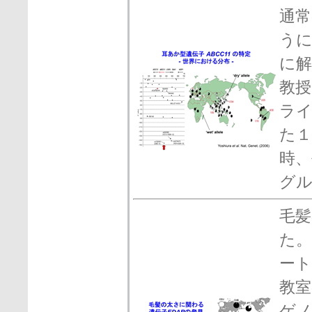
通常
う
に解
教授
ライ
た１
時、
グ
毛
た
ー
教室
ゲ