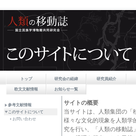
トップ
研究会の経緯
研究員紹介
欧文文献情報
お知らせ一覧
サイトの概要
参考文献情報
当サイトは、人類集団の「
このサイトについて
お問い合わせ
様々な文化的現象を人類学
究を行い、「人類の移動誌