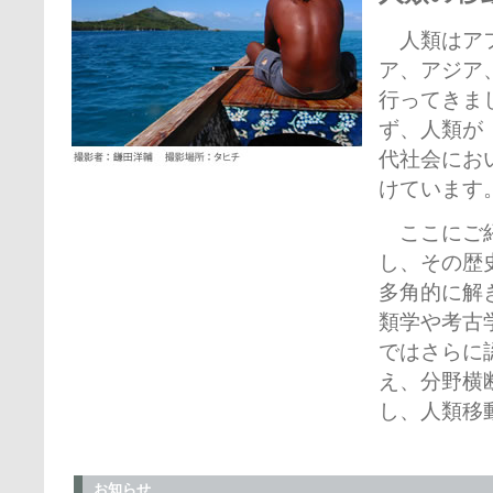
人類はアフ
ア、アジア
行ってきま
ず、人類が
代社会にお
けています
ここにご紹
し、その歴
多角的に解
類学や考古
ではさらに
え、分野横
し、人類移
お知らせ