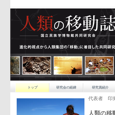
トップ
研究会の経緯
研究員紹介
代表者
印
人類の移