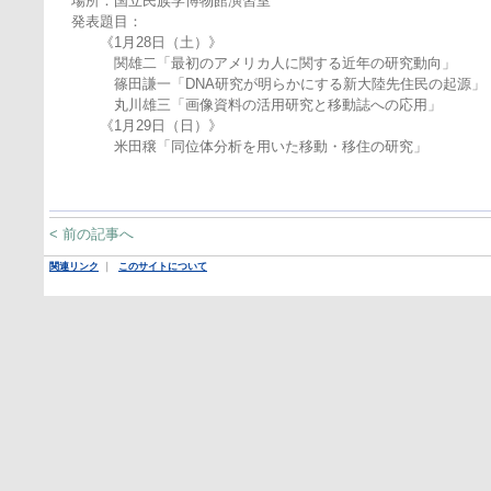
場所：国立民族学博物館演習室
発表題目：
《1月28日（土）》
関雄二「最初のアメリカ人に関する近年の研究動向」
篠田謙一「DNA研究が明らかにする新大陸先住民の起源」
丸川雄三「画像資料の活用研究と移動誌への応用」
《1月29日（日）》
米田穣「同位体分析を用いた移動・移住の研究」
< 前の記事へ
関連リンク
｜
このサイトについて