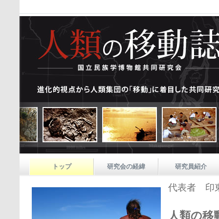
トップ
研究会の経緯
研究員紹介
代表者
印
人類の移