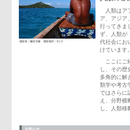
人類はアフ
ア、アジア
行ってきま
ず、人類が
代社会にお
けています
ここにご紹
し、その歴
多角的に解
類学や考古
ではさらに
え、分野横
し、人類移
お知らせ